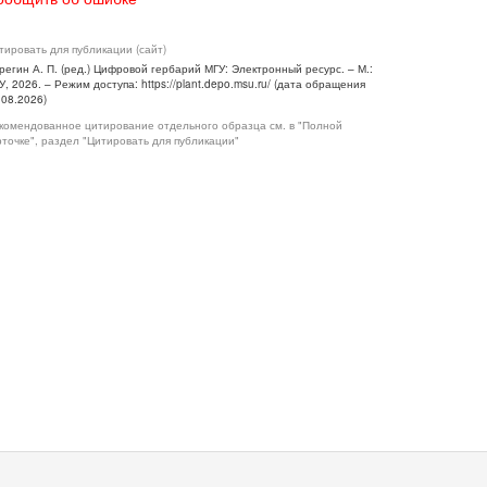
тировать для публикации (сайт)
регин А. П. (ред.) Цифровой гербарий МГУ: Электронный ресурс. – М.:
У, 2026. – Режим доступа: https://plant.depo.msu.ru/ (дата обращения
.08.2026)
комендованное цитирование отдельного образца см. в "Полной
рточке", раздел "Цитировать для публикации"