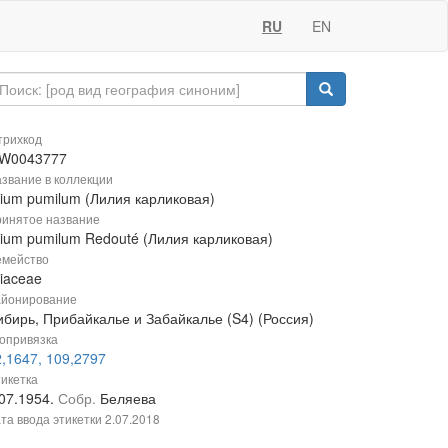
RU
EN
рихкод
W0043777
звание в коллекции
lium pumilum (Лилия карликовая)
инятое название
lium pumilum Redouté (Лилия карликовая)
мейство
liaceae
йонирование
ибирь, Прибайкалье и Забайкалье (S4) (Россия)
опривязка
2,1647, 109,2797
икетка
.07.1954.
Собр.
Беляева
та ввода этикетки
2.07.2018