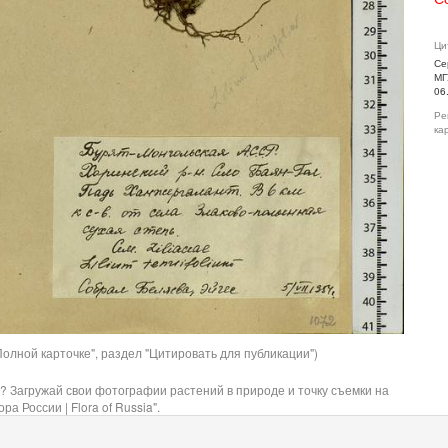
Ци
Се
МГ
06
Ре
ка
олной карточке", раздел "Цитировать для публикации")
? Загружай свои фотографии растений в природе и точку съемки на
ра России | Flora of Russia".