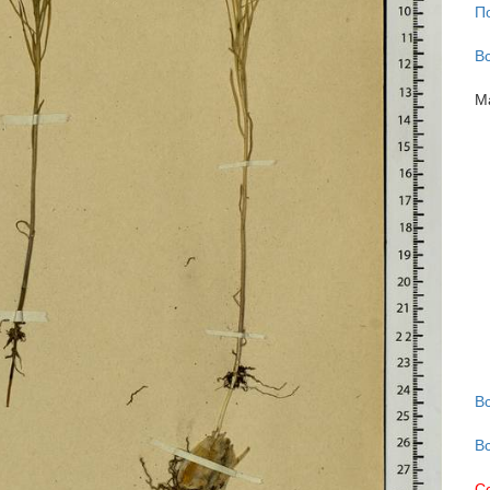
П
В
М
В
В
С