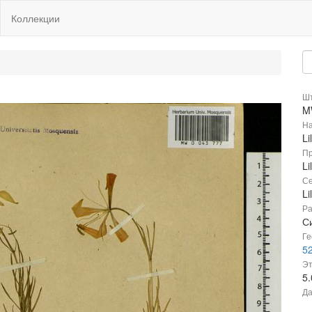
Коллекции
Шт
M
На
Li
Пр
Li
Се
Li
Ра
С
Ге
5
Эт
5
Да