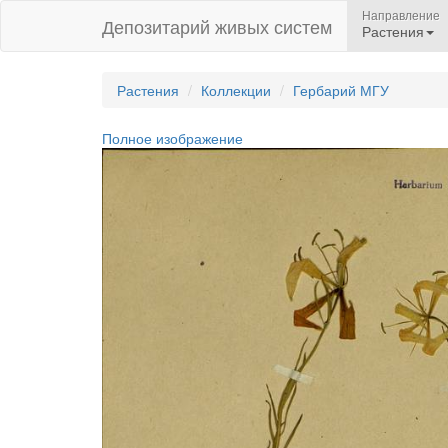
Направление
Депозитарий живых систем
Растения
Растения
Коллекции
Гербарий МГУ
Полное изображение