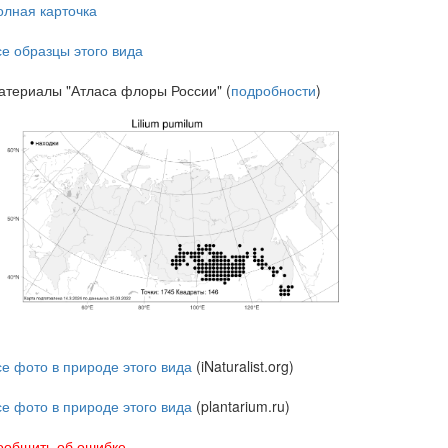
олная карточка
се образцы этого вида
атериалы "Атласа флоры России" (
подробности
)
се фото в природе этого вида
(iNaturalist.org)
се фото в природе этого вида
(plantarium.ru)
ообщить об ошибке