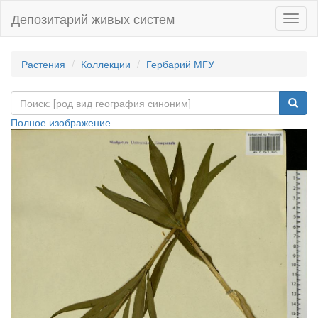
Депозитарий живых систем
Навиг
Растения
Коллекции
Гербарий МГУ
Полное изображение