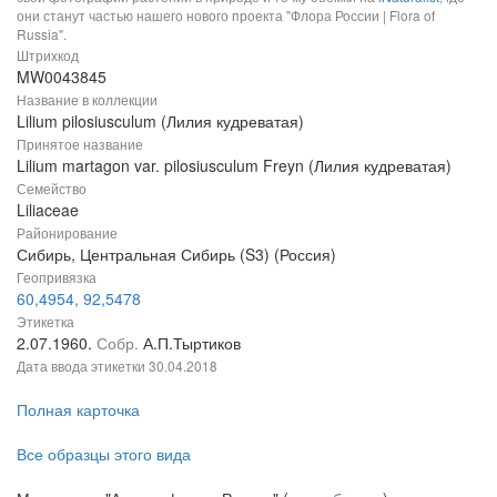
они станут частью нашего нового проекта "Флора России | Flora of
Russia".
Штрихкод
MW0043845
Название в коллекции
Lilium pilosiusculum (Лилия кудреватая)
Принятое название
Lilium martagon var. pilosiusculum Freyn (Лилия кудреватая)
Семейство
Liliaceae
Районирование
Сибирь, Центральная Сибирь (S3) (Россия)
Геопривязка
60,4954, 92,5478
Этикетка
2.07.1960.
Собр.
А.П.Тыртиков
Дата ввода этикетки
30.04.2018
Полная карточка
Все образцы этого вида