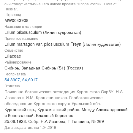
они станут частью нашего нового проекта "Флора России | Flora of
Russia".
Штрихкод
MW0043908
Название в коллекции
Lilium pilosiusculum (Лилия кудреватая)
Принятое название
Lilium martagon var. pilosiusculum Freyn (Лилия кудреватая)
Семейство
Liliaceae
Районирование
Сибирь, Западная Сибирь (S1) (Россия)
Геопривязка
54,8907, 64,6017
Этикетка
Почвенно-ботаническая экспедиция Курганского ОкрЗУ. Н.А.
Иванова и И.М. Крашенинников. Геоботаническое
обследование Курганского округа Уральской обл.
Курганский окр., Куртамышский район. Между Александровкой
и Коноваловой. Влажный березняк
25.06.1928.
Собр.
Н.А.Иванова, Т.Тоншина,
№
269
Дата ввода этикетки
1.04.2019