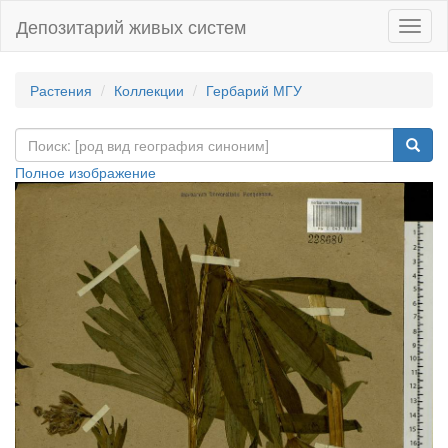
Депозитарий живых систем
Навиг
Растения
Коллекции
Гербарий МГУ
Полное изображение