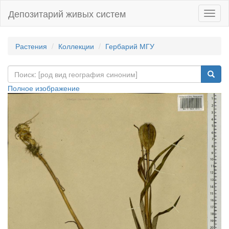
Депозитарий живых систем
Навиг
Растения
Коллекции
Гербарий МГУ
Полное изображение