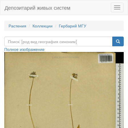
Депозитарий живых систем
Навиг
Растения
Коллекции
Гербарий МГУ
Полное изображение