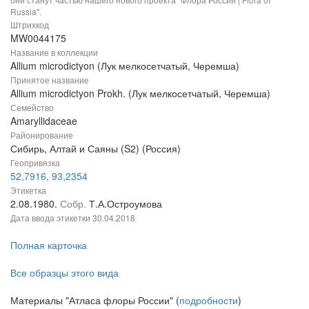
Russia".
Штрихкод
MW0044175
Название в коллекции
Allium microdictyon (Лук мелкосетчатый, Черемша)
Принятое название
Allium microdictyon Prokh. (Лук мелкосетчатый, Черемша)
Семейство
Amaryllidaceae
Районирование
Сибирь, Алтай и Саяны (S2) (Россия)
Геопривязка
52,7916, 93,2354
Этикетка
2.08.1980.
Собр.
Т.А.Остроумова
Дата ввода этикетки
30.04.2018
Полная карточка
Все образцы этого вида
Материалы "Атласа флоры России" (
подробности
)