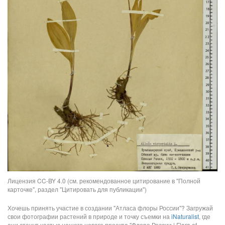
Лицензия CC-BY 4.0 (см. рекомендованное цитирование в "Полной
карточке", раздел "Цитировать для публикации")
Хочешь принять участие в создании "Атласа флоры России"? Загружай
свои фотографии растений в природе и точку съемки на
iNaturalist
, где
они станут частью нашего нового проекта "Флора России | Flora of