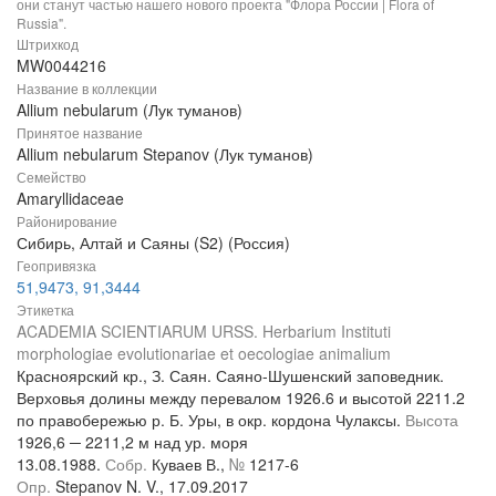
они станут частью нашего нового проекта "Флора России | Flora of
Russia".
Штрихкод
MW0044216
Название в коллекции
Allium nebularum (Лук туманов)
Принятое название
Allium nebularum Stepanov (Лук туманов)
Семейство
Amaryllidaceae
Районирование
Сибирь, Алтай и Саяны (S2) (Россия)
Геопривязка
51,9473, 91,3444
Этикетка
ACADEMIA SCIENTIARUM URSS. Herbarium Instituti
morphologiae evolutionariae et oecologiae animalium
Красноярский кр., З. Саян. Саяно-Шушенский заповедник.
Верховья долины между перевалом 1926.6 и высотой 2211.2
по правобережью р. Б. Уры, в окр. кордона Чулаксы.
Высота
1926,6 ─ 2211,2 м над ур. моря
13.08.1988.
Собр.
Куваев В.,
№
1217-6
Опр.
Stepanov N. V., 17.09.2017