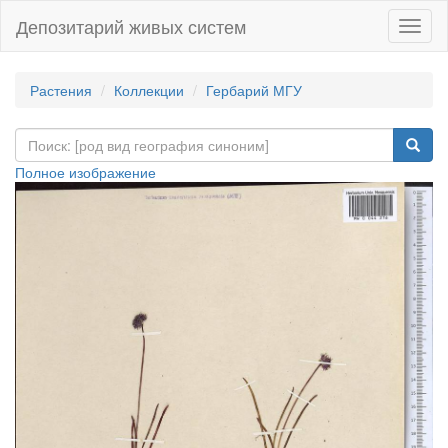
Депозитарий живых систем
Навиг
Растения
Коллекции
Гербарий МГУ
Полное изображение