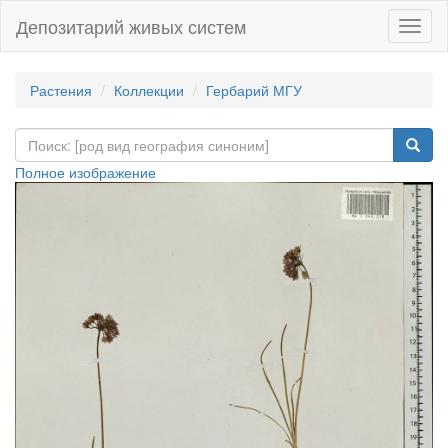
Депозитарий живых систем
Навиг
Растения
Коллекции
Гербарий МГУ
Полное изображение