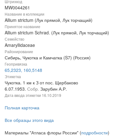
Штрихкод
MW0044261
Название в коллекции
Allium strictum (Лук прямой, Лук торчащий)
Принятое название
Allium strictum Schrad. (Лук прямой, Лук торчащий)
Семейство
Amaryllidaceae
Районирование
Сибирь, Чукотка и Камчатка (S7) (Россия)
Геопривязка
65,2323, 160,5148
Этикетка
Чукотка. 1 км к З от пос. Щербаково
6.07.1953.
Собр.
Зарубин А.Р.
Дата ввода этикетки
16.10.2019
Полная карточка
Все образцы этого вида
Материалы "Атласа флоры России" (
подробности
)