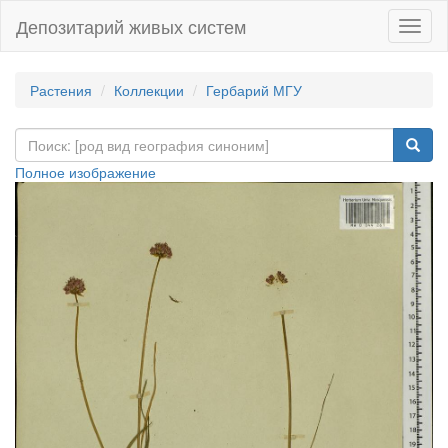
Депозитарий живых систем
Навиг
Растения
Коллекции
Гербарий МГУ
Полное изображение