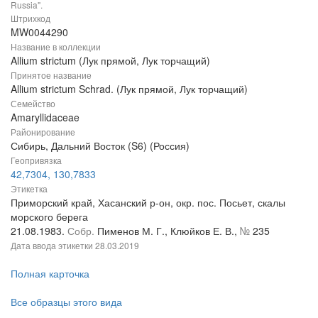
Russia".
Штрихкод
MW0044290
Название в коллекции
Allium strictum (Лук прямой, Лук торчащий)
Принятое название
Allium strictum Schrad. (Лук прямой, Лук торчащий)
Семейство
Amaryllidaceae
Районирование
Сибирь, Дальний Восток (S6) (Россия)
Геопривязка
42,7304, 130,7833
Этикетка
Приморский край, Хасанский р-он, окр. пос. Посьет, скалы
морского берега
21.08.1983.
Собр.
Пименов М. Г., Клюйков Е. В.,
№
235
Дата ввода этикетки
28.03.2019
Полная карточка
Все образцы этого вида