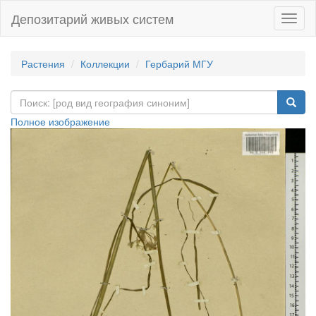
Депозитарий живых систем
Навиг
Растения
Коллекции
Гербарий МГУ
Полное изображение