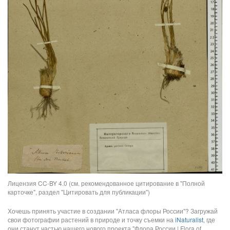
Лицензия CC-BY 4.0 (см. рекомендованное цитирование в "Полной
карточке", раздел "Цитировать для публикации")
Хочешь принять участие в создании "Атласа флоры России"? Загружай
свои фотографии растений в природе и точку съемки на
iNaturalist
, где
они станут частью нашего нового проекта "Флора России | Flora of