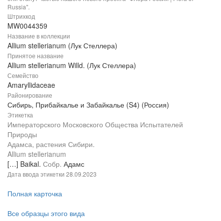
Russia".
Штрихкод
MW0044359
Название в коллекции
Allium stellerianum (Лук Стеллера)
Принятое название
Allium stellerianum Willd. (Лук Стеллера)
Семейство
Amaryllidaceae
Районирование
Сибирь, Прибайкалье и Забайкалье (S4) (Россия)
Этикетка
Императорского Московского Общества Испытателей
Природы
Адамса, растения Сибири.
Allium stellerianum
[…] Baikal.
Собр.
Адамс
Дата ввода этикетки
28.09.2023
Полная карточка
Все образцы этого вида