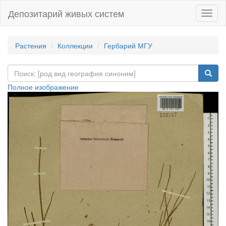
Депозитарий живых систем
Навиг
Растения
Коллекции
Гербарий МГУ
Полное изображение