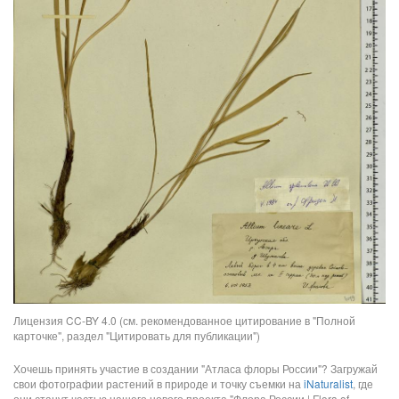
Лицензия CC-BY 4.0 (см. рекомендованное цитирование в "Полной
карточке", раздел "Цитировать для публикации")
Хочешь принять участие в создании "Атласа флоры России"? Загружай
свои фотографии растений в природе и точку съемки на
iNaturalist
, где
они станут частью нашего нового проекта "Флора России | Flora of