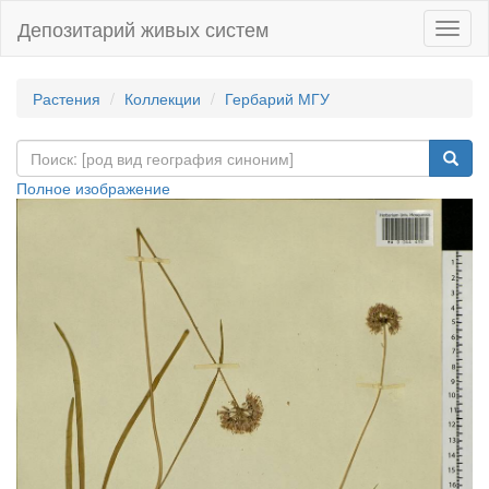
Депозитарий живых систем
Навиг
Растения
Коллекции
Гербарий МГУ
Полное изображение