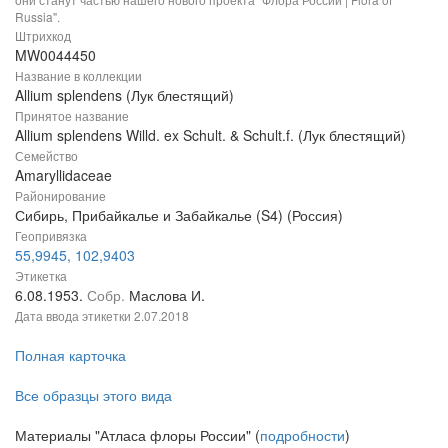
Russia".
Штрихкод
MW0044450
Название в коллекции
Allium splendens (Лук блестящий)
Принятое название
Allium splendens Willd. ex Schult. & Schult.f. (Лук блестящий)
Семейство
Amaryllidaceae
Районирование
Сибирь, Прибайкалье и Забайкалье (S4) (Россия)
Геопривязка
55,9945, 102,9403
Этикетка
6.08.1953.
Собр.
Маслова И.
Дата ввода этикетки
2.07.2018
Полная карточка
Все образцы этого вида
Материалы "Атласа флоры России" (
подробности
)