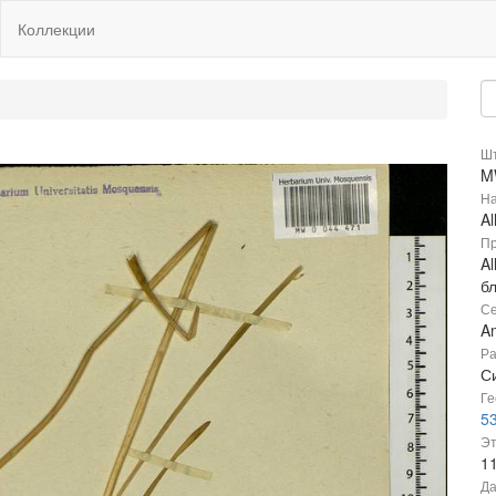
Коллекции
Шт
M
На
Al
Пр
Al
б
Се
Am
Ра
С
Ге
5
Эт
1
Да