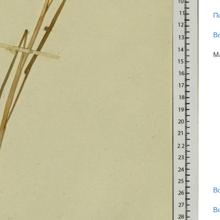
П
В
М
В
В