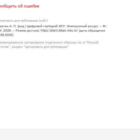
ообщить об ошибке
тировать для публикации (сайт)
регин А. П. (ред.) Цифровой гербарий МГУ: Электронный ресурс. – М.:
У, 2026. – Режим доступа: https://plant.depo.msu.ru/ (дата обращения
.08.2026)
комендованное цитирование отдельного образца см. в "Полной
рточке", раздел "Цитировать для публикации"