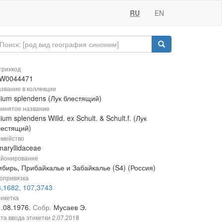
RU
EN
рихкод
W0044471
звание в коллекции
lium splendens (Лук блестящий)
инятое название
lium splendens Willd. ex Schult. & Schult.f. (Лук
лестящий)
мейство
aryllidaceae
йонирование
ибирь, Прибайкалье и Забайкалье (S4) (Россия)
опривязка
3,1682, 107,3743
икетка
1.08.1976.
Собр.
Мусаев Э.
та ввода этикетки
2.07.2018