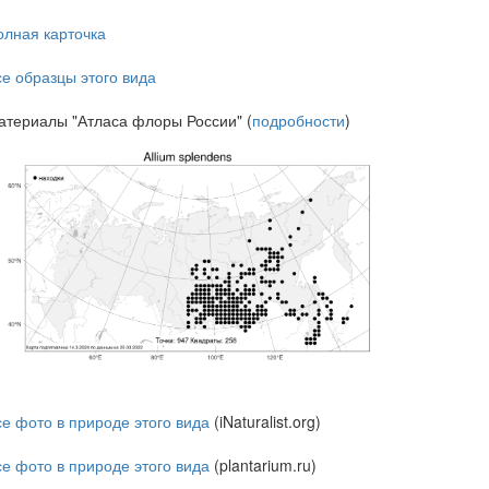
олная карточка
се образцы этого вида
атериалы "Атласа флоры России" (
подробности
)
се фото в природе этого вида
(iNaturalist.org)
се фото в природе этого вида
(plantarium.ru)