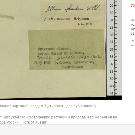
С
Ци
Се
МГ
06
Ре
ка
олной карточке", раздел "Цитировать для публикации")
? Загружай свои фотографии растений в природе и точку съемки на
ра России | Flora of Russia".