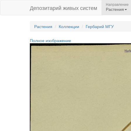
Направление
Депозитарий живых систем
Растения
Растения
Коллекции
Гербарий МГУ
Полное изображение