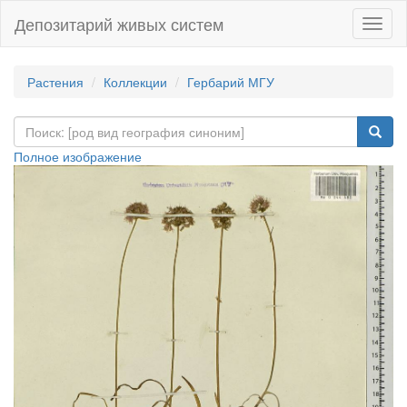
Депозитарий живых систем
Навиг
Растения
Коллекции
Гербарий МГУ
Полное изображение