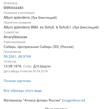
Штрихкод
MW0044480
Название в коллекции
Allium splendens (Лук блестящий)
Принятое название
Allium splendens Willd. ex Schult. & Schult.f. (Лук блестящий)
Семейство
Amaryllidaceae
Районирование
Сибирь, Центральная Сибирь (S3) (Россия)
Геопривязка
58,3261, 99,9749
Этикетка
13.08.1978.
Собр.
Д.Н.Шауло
Дата ввода этикетки
30.04.2018
Полная карточка
Все образцы этого вида
Материалы "Атласа флоры России" (
подробности
)