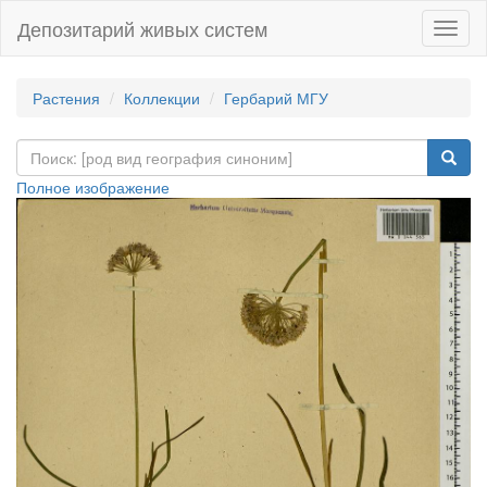
Депозитарий живых систем
Навиг
Растения
Коллекции
Гербарий МГУ
Полное изображение