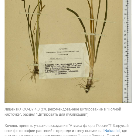
Лицензия CC-BY 4.0 (см. рекомендованное цитирование в "Полной
карточке", раздел "Цитировать для публикации")
Хочешь принять участие в создании "Атласа флоры России"? Загружай
свои фотографии растений в природе и точку съемки на
iNaturalist
, где
они станут частью нашего нового проекта "Флора России | Flora of