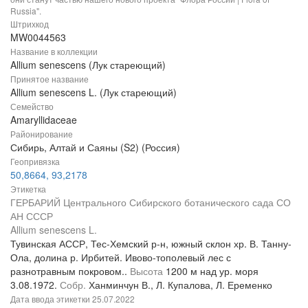
Russia".
Штрихкод
MW0044563
Название в коллекции
Allium senescens (Лук стареющий)
Принятое название
Allium senescens L. (Лук стареющий)
Семейство
Amaryllidaceae
Районирование
Сибирь, Алтай и Саяны (S2) (Россия)
Геопривязка
50,8664, 93,2178
Этикетка
ГЕРБАРИЙ Центрального Сибирского ботанического сада СО
АН СССР
Allium senescens L.
Тувинская АССР, Тес-Хемский р-н, южный склон хр. В. Танну-
Ола, долина р. Ирбитей. Ивово-тополевый лес с
разнотравным покровом..
Высота
1200 м над ур. моря
3.08.1972.
Собр.
Ханминчун В., Л. Купалова, Л. Еременко
Дата ввода этикетки
25.07.2022