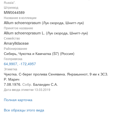
Russia".
Штрихкод
MW0044589
Название в коллекции
Allium schoenoprasum (Лук скорода, Шнитт-лук)
Принятое название
Allium schoenoprasum L. (Лук скорода, Шнитт-лук)
Семейство
Amaryllidaceae
Районирование
Сибирь, Чукотка и Камчатка (S7) (Россия)
Геопривязка
64,9907, -172,4957
Этикетка
Чукотка. С-берег пролива Сенявина. Янракыннот, 9 км к ЗСЗ.
Р. Марич
7.08.1976.
Собр.
Баландин С.А.
Дата ввода этикетки
13.03.2019
Полная карточка
Все образцы этого вида