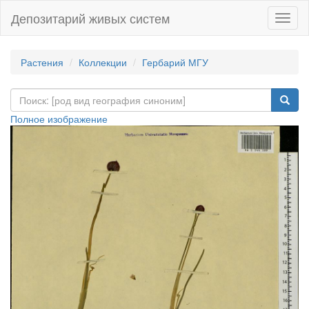
Депозитарий живых систем
Навиг
Растения
Коллекции
Гербарий МГУ
Полное изображение