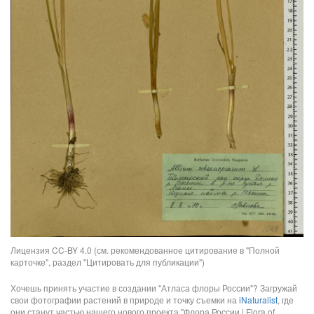
Лицензия CC-BY 4.0 (см. рекомендованное цитирование в "Полной
карточке", раздел "Цитировать для публикации")
Хочешь принять участие в создании "Атласа флоры России"? Загружай
свои фотографии растений в природе и точку съемки на
iNaturalist
, где
они станут частью нашего нового проекта "Флора России | Flora of