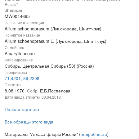
Russia".
Штрихкод
MW0044695
Название в коллекции
Allium schoenoprasum (Лук скорода, Шнитт-лук)
Принятое название
Allium schoenoprasum L. (Лук скорода, Шнитт-лук)
Семейство
Amaryllidaceae
Районирование
Сибирь, Центральная Сибирь (S3) (Россия)
Геопривязка
71,4201, 89,2208
Этикетка
8.08.1970.
Собр.
Е.Б.Поспелова
Дата ввода этикетки
30.04.2018
Полная карточка
Все образцы этого вида
Материалы "Атласа флоры России" (
подробности
)