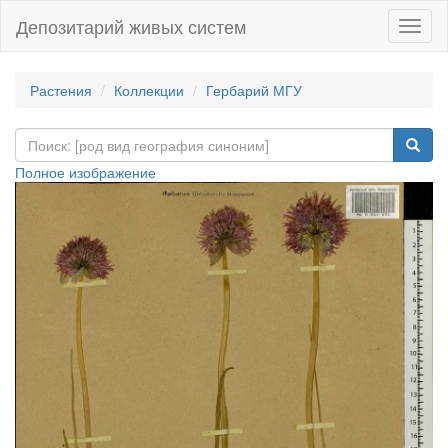
Депозитарий живых систем
Навиг
Растения
Коллекции
Гербарий МГУ
Полное изображение