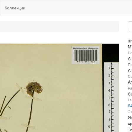
Коллекции
Шт
M
На
Al
Пр
Al
Се
Am
Ра
Си
Ге
6
Эт
Як
с
Т