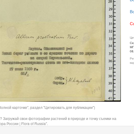
В
С
Ци
Се
МГ
08
Ре
ка
олной карточке", раздел "Цитировать для публикации")
? Загружай свои фотографии растений в природе и точку съемки на
ра России | Flora of Russia".