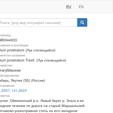
RU
EN
рихкод
W0044933
звание в коллекции
lium prostratum (Лук стелющийся)
инятое название
lium prostratum Trevir. (Лук стелющийся)
мейство
aryllidaceae
йонирование
бирь, Якутия (S5) (Россия)
опривязка
4,5597, 141,6623
икетка
утия. Оймяконский р-н. Левый берег р. Эльги в ее
реднем течении по дороге на старый Маршальский.
ипчаково-разнотравная степь на юго-западном