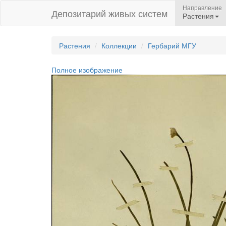
Направление
Депозитарий живых систем
Растения
Растения
Коллекции
Гербарий МГУ
Полное изображение