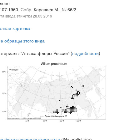
клоне
7.07.1960.
Собр.
Караваев М.,
№
66/2
та ввода этикетки
28.03.2019
олная карточка
се образцы этого вида
атериалы "Атласа флоры России" (
подробности
)
се фото в природе этого вида
(iNaturalist.org)