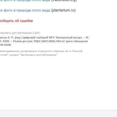
се фото в природе этого вида
(plantarium.ru)
ообщить об ошибке
тировать для публикации (сайт)
регин А. П. (ред.) Цифровой гербарий МГУ: Электронный ресурс. – М.:
У, 2026. – Режим доступа: https://plant.depo.msu.ru/ (дата обращения
.08.2026)
комендованное цитирование отдельного образца см. в "Полной
рточке", раздел "Цитировать для публикации"