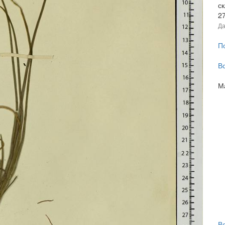
с
2
Да
П
В
М
В