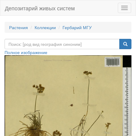
Депозитарий живых систем
Навиг
Растения
Коллекции
Гербарий МГУ
Полное изображение