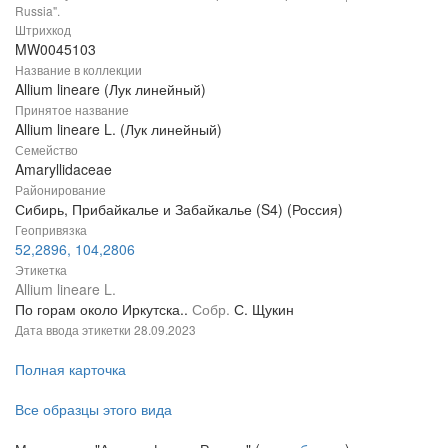
Russia".
Штрихкод
MW0045103
Название в коллекции
Allium lineare (Лук линейный)
Принятое название
Allium lineare L. (Лук линейный)
Семейство
Amaryllidaceae
Районирование
Сибирь, Прибайкалье и Забайкалье (S4) (Россия)
Геопривязка
52,2896, 104,2806
Этикетка
Allium lineare L.
По горам около Иркутска..
Собр.
С. Щукин
Дата ввода этикетки
28.09.2023
Полная карточка
Все образцы этого вида