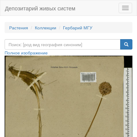
Депозитарий живых систем
Навиг
Растения
Коллекции
Гербарий МГУ
Полное изображение