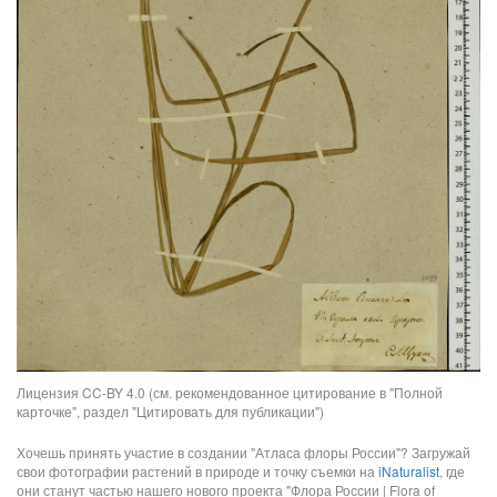
Лицензия CC-BY 4.0 (см. рекомендованное цитирование в "Полной
карточке", раздел "Цитировать для публикации")
Хочешь принять участие в создании "Атласа флоры России"? Загружай
свои фотографии растений в природе и точку съемки на
iNaturalist
, где
они станут частью нашего нового проекта "Флора России | Flora of