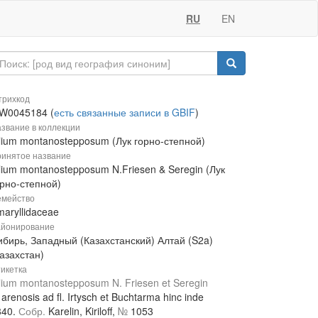
RU
EN
рихкод
W0045184 (
есть связанные записи в GBIF
)
звание в коллекции
llium montanostepposum (Лук горно-степной)
инятое название
lium montanostepposum N.Friesen & Seregin (Лук
орно-степной)
мейство
aryllidaceae
йонирование
ибирь, Западный (Казахстанский) Алтай (S2a)
азахстан)
икетка
lium montanostepposum N. Friesen et Seregin
 arenosis ad fl. Irtysch et Buchtarma hinc inde
840.
Собр.
Karelin, Kiriloff,
№
1053