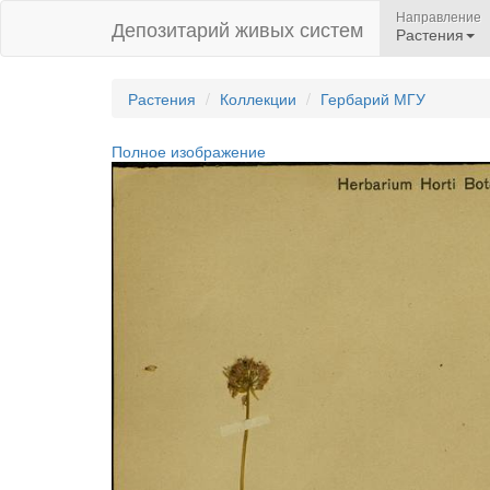
Направление
Депозитарий живых систем
Растения
Растения
Коллекции
Гербарий МГУ
Полное изображение