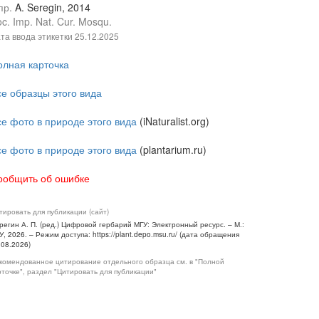
пр.
A. Seregin, 2014
c. Imp. Nat. Cur. Mosqu.
та ввода этикетки
25.12.2025
олная карточка
се образцы этого вида
се фото в природе этого вида
(iNaturalist.org)
се фото в природе этого вида
(plantarium.ru)
ообщить об ошибке
тировать для публикации (сайт)
регин А. П. (ред.) Цифровой гербарий МГУ: Электронный ресурс. – М.:
У, 2026. – Режим доступа: https://plant.depo.msu.ru/ (дата обращения
.08.2026)
комендованное цитирование отдельного образца см. в "Полной
рточке", раздел "Цитировать для публикации"