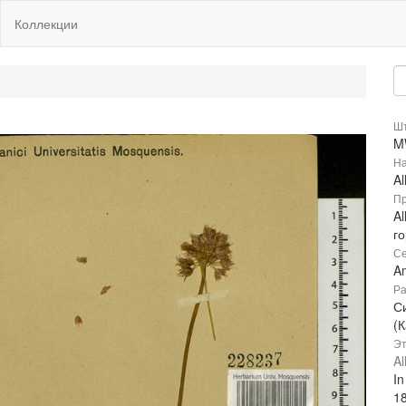
Коллекции
Шт
M
На
A
Пр
Al
г
Се
Am
Ра
С
(К
Эт
Al
In
1