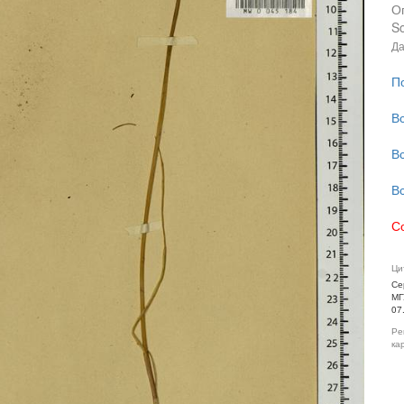
О
So
Да
П
В
В
В
С
Ци
Се
МГ
07
Ре
ка