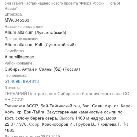
они станут частью нашего нового проекта "Флора России | Flora of
Russia".
Штрихкод
MW0045363
Название в коллекции
Allium altaicum (Лук алтайский)
Принятое название
Allium altaicum Pall. (Лук алтайский)
Семейство
Amaryllidaceae
Районирование
Сибирь, Алтай и Саяны (S2) (Россия)
Геопривязка
51,4098, 89,4813
Этикетка
ГЕРБАРИЙ Центрального Сибирского ботанического сада СО
АН СССР
Тувинская АССР, Бай-Тайгинский р-н, Зап. Саян, окр. оз. Кара-
Холь, хр. Ери-Тайга. Закустаренные каменистые осыпи по
вост. склону берега озера.
Высота
1460 м над ур. моря
22.07.1976.
Собр.
Красноборов И., Грубов В., Яковлева Г.,
№
1885
Дата ввода этикетки
28.03.2019