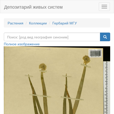
Депозитарий живых систем
Навиг
Растения
Коллекции
Гербарий МГУ
Полное изображение