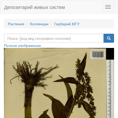
Депозитарий живых систем
Навиг
Растения
Коллекции
Гербарий МГУ
Полное изображение