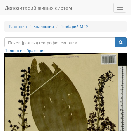
Депозитарий живых систем
Навиг
Растения
Коллекции
Гербарий МГУ
Полное изображение