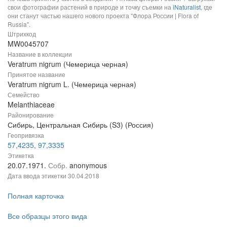
свои фотографии растений в природе и точку съемки на
iNaturalist
, где
они станут частью нашего нового проекта "Флора России | Flora of
Russia".
Штрихкод
MW0045707
Название в коллекции
Veratrum nigrum (Чемерица черная)
Принятое название
Veratrum nigrum L. (Чемерица черная)
Семейство
Melanthiaceae
Районирование
Сибирь, Центральная Сибирь (S3) (Россия)
Геопривязка
57,4235, 97,3335
Этикетка
20.07.1971.
Собр.
anonymous
Дата ввода этикетки
30.04.2018
Полная карточка
Все образцы этого вида