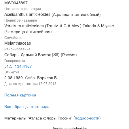
MW0045897
Название в коллекции
Acelidanthus anticleoides (Ацелидант антиклейный)
Принятое название
Veratrum anticleoides (Trautv. & C.A.Mey.) Takeda & Miyake
(Чемерица антиклейная)
Семейство
Melanthiaceae
Районирование
Сибирь, Дальний Восток (S6) (Россия)
Геопривязка
51,5, 134,4167
Этикетка
2.08.1989.
Собр.
Борисов Б.
Дата ввода этикетки
13.07.2018
Полная карточка
Все образцы этого вида
Материалы "Атласа флоры России" (
подробности
)