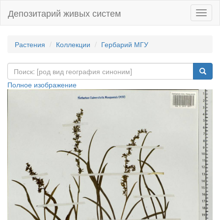
Депозитарий живых систем
Навиг
Растения
Коллекции
Гербарий МГУ
Полное изображение