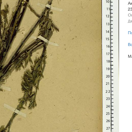
А
2
О
Да
П
В
М