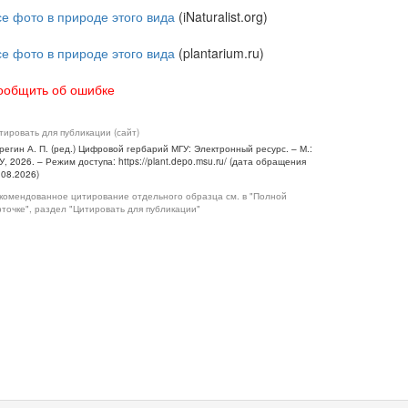
се фото в природе этого вида
(iNaturalist.org)
се фото в природе этого вида
(plantarium.ru)
ообщить об ошибке
тировать для публикации (сайт)
регин А. П. (ред.) Цифровой гербарий МГУ: Электронный ресурс. – М.:
У, 2026. – Режим доступа: https://plant.depo.msu.ru/ (дата обращения
.08.2026)
комендованное цитирование отдельного образца см. в "Полной
рточке", раздел "Цитировать для публикации"