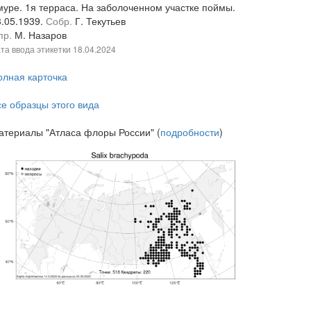
муре. 1я терраса. На заболоченном участке поймы.
3.05.1939.
Собр.
Г. Текутьев
пр.
М. Назаров
та ввода этикетки
18.04.2024
олная карточка
се образцы этого вида
атериалы "Атласа флоры России" (
подробности
)