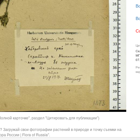
В
В
С
Ци
Се
МГ
07
Ре
ка
олной карточке", раздел "Цитировать для публикации")
? Загружай свои фотографии растений в природе и точку съемки на
ра России | Flora of Russia".