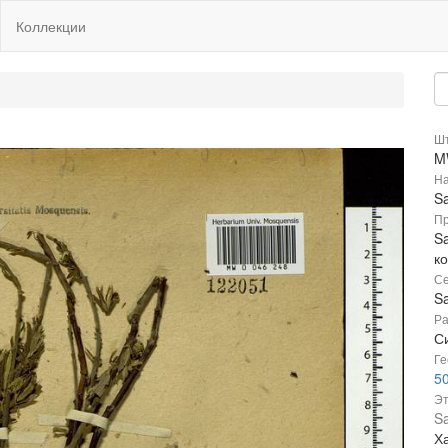
Коллекции
Шт
M
На
Sa
Пр
Sa
к
Се
Sa
Ра
Си
Ге
5
Эт
Sa
Х