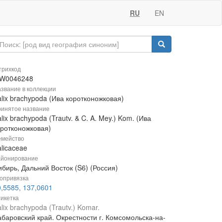
RU
EN
рихкод
W0046248
звание в коллекции
lix brachypoda (Ива коротконожковая)
инятое название
lix brachypoda (Trautv. & C. A. Mey.) Kom. (Ива
оротконожковая)
мейство
licaceae
йонирование
бирь, Дальний Восток (S6) (Россия)
опривязка
0,5585, 137,0601
икетка
lix brachypoda (Trautv.) Komar.
абаровский край. Окрестности г. Комсомольска-на-