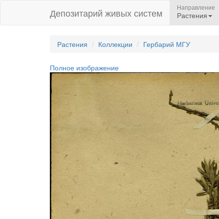
Направление
Депозитарий живых систем
Растения
Растения
Коллекции
Гербарий МГУ
Полное изображение