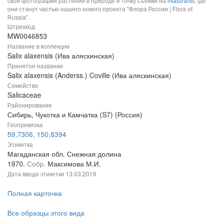
свои фотографии растений в природе и точку съемки на
iNaturalist
, где
они станут частью нашего нового проекта "Флора России | Flora of
Russia".
Штрихкод
MW0046853
Название в коллекции
Salix alaxensis (Ива аляскинская)
Принятое название
Salix alaxensis (Anderss.) Coville (Ива аляскинская)
Семейство
Salicaceae
Районирование
Сибирь, Чукотка и Камчатка (S7) (Россия)
Геопривязка
59,7306, 150,8394
Этикетка
Магаданская обл. Снежная долина
1970.
Собр.
Максимова М.И.
Дата ввода этикетки
13.03.2019
Полная карточка
Все образцы этого вида