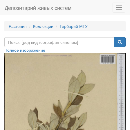
Депозитарий живых систем
Навиг
Растения
Коллекции
Гербарий МГУ
Полное изображение