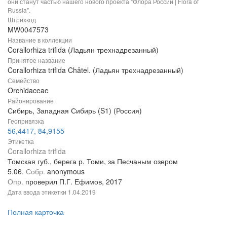
они станут частью нашего нового проекта "Флора России | Flora of
Russia".
Штрихкод
MW0047573
Название в коллекции
Corallorhiza trifida (Ладьян трехнадрезанный)
Принятое название
Corallorhiza trifida Châtel. (Ладьян трехнадрезанный)
Семейство
Orchidaceae
Районирование
Сибирь, Западная Сибирь (S1) (Россия)
Геопривязка
56,4417, 84,9155
Этикетка
Corallorhiza trifida
Томская губ., берега р. Томи, за Песчаным озером
5.06.
Собр.
anonymous
Опр.
проверил П.Г. Ефимов, 2017
Дата ввода этикетки
1.04.2019
Полная карточка