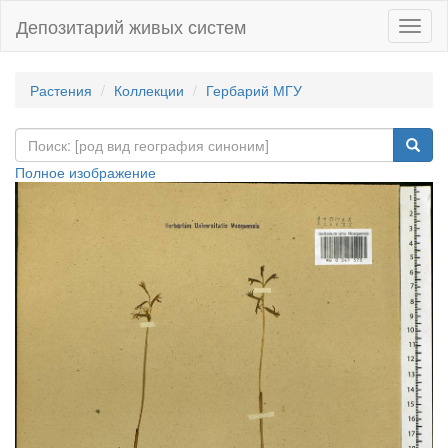
Депозитарий живых систем
Навиг
Растения
Коллекции
Гербарий МГУ
Полное изображение