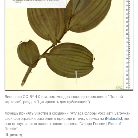
Лицензия CC-BY 4.0 (см. рекомендованное цитирование в "Полной
карточке", раздел "Цитировать для публикации")
Хочешь принять участие в создании "Атласа флоры России"? Загружай
свои фотографии растений в природе и точку съемки на
iNaturalist
, где
они станут частью нашего нового проекта "Флора России | Flora of
Russia".
Штрихкод