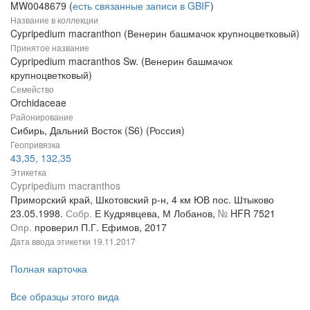
MW0048679 (
есть связанные записи в GBIF
)
Название в коллекции
Cypripedium macranthon (Венерин башмачок крупноцветковый)
Принятое название
Cypripedium macranthos Sw. (Венерин башмачок
крупноцветковый)
Семейство
Orchidaceae
Районирование
Сибирь, Дальний Восток (S6) (Россия)
Геопривязка
43,35, 132,35
Этикетка
Cypripedium macranthos
Приморский край, Шкотовский р-н, 4 км ЮВ пос. Штыково
23.05.1998.
Собр.
Е Кудрявцева, М Лобанов,
№
HFR 7521
Опр.
проверил П.Г. Ефимов, 2017
Дата ввода этикетки
19.11.2017
Полная карточка
Все образцы этого вида