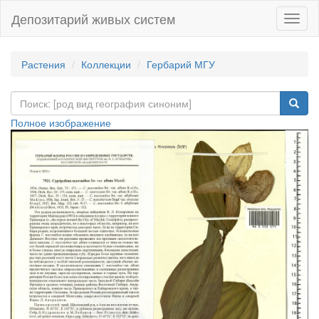
Депозитарий живых систем
Навиг
Растения
Коллекции
Гербарий МГУ
Полное изображение