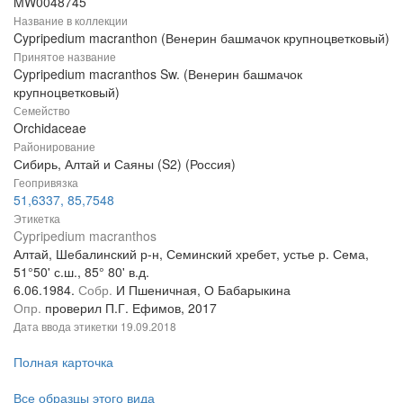
MW0048745
Название в коллекции
Cypripedium macranthon (Венерин башмачок крупноцветковый)
Принятое название
Cypripedium macranthos Sw. (Венерин башмачок
крупноцветковый)
Семейство
Orchidaceae
Районирование
Сибирь, Алтай и Саяны (S2) (Россия)
Геопривязка
51,6337, 85,7548
Этикетка
Cypripedium macranthos
Алтай, Шебалинский р-н, Семинский хребет, устье р. Сема,
51°50' с.ш., 85° 80' в.д.
6.06.1984.
Собр.
И Пшеничная, О Бабарыкина
Опр.
проверил П.Г. Ефимов, 2017
Дата ввода этикетки
19.09.2018
Полная карточка
Все образцы этого вида