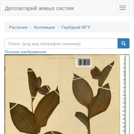
Депозитарий живых систем
Навиг
Растения
Коллекции
Гербарий МГУ
Полное изображение