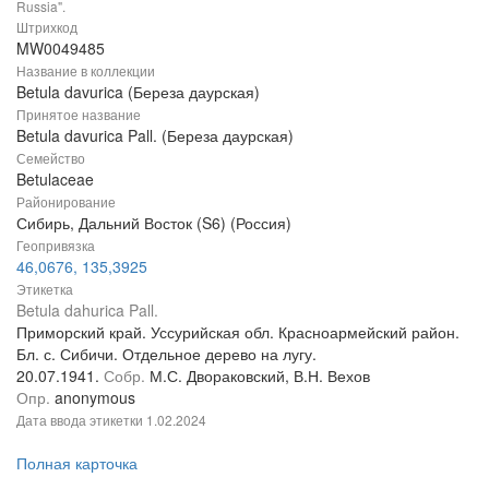
Russia".
Штрихкод
MW0049485
Название в коллекции
Betula davurica (Береза даурская)
Принятое название
Betula davurica Pall. (Береза даурская)
Семейство
Betulaceae
Районирование
Сибирь, Дальний Восток (S6) (Россия)
Геопривязка
46,0676, 135,3925
Этикетка
Betula dahurica Pall.
Приморский край. Уссурийская обл. Красноармейский район.
Бл. с. Сибичи. Отдельное дерево на лугу.
20.07.1941.
Собр.
М.С. Двораковский, В.Н. Вехов
Опр.
anonymous
Дата ввода этикетки
1.02.2024
Полная карточка