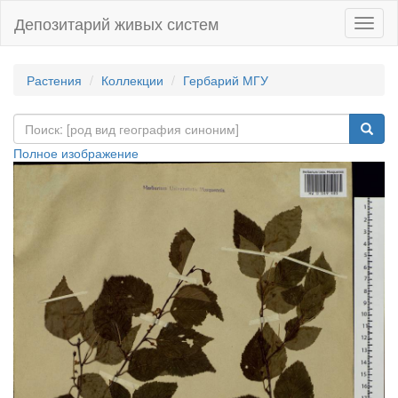
Депозитарий живых систем
Навиг
Растения
Коллекции
Гербарий МГУ
Полное изображение