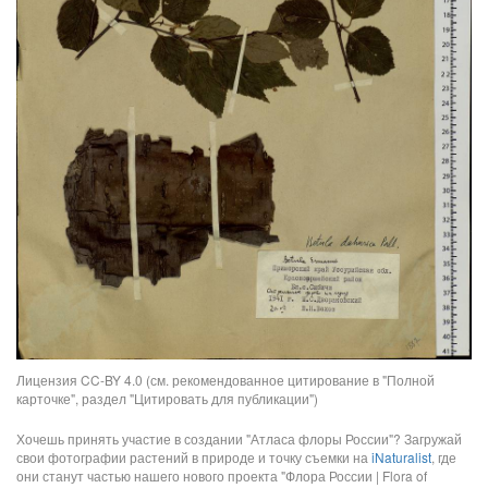
Лицензия CC-BY 4.0 (см. рекомендованное цитирование в "Полной
карточке", раздел "Цитировать для публикации")
Хочешь принять участие в создании "Атласа флоры России"? Загружай
свои фотографии растений в природе и точку съемки на
iNaturalist
, где
они станут частью нашего нового проекта "Флора России | Flora of