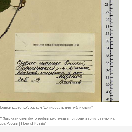
олной карточке", раздел "Цитировать для публикации")
? Загружай свои фотографии растений в природе и точку съемки на
ра России | Flora of Russia".