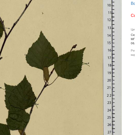
В
С
Ци
Се
МГ
06
Ре
ка