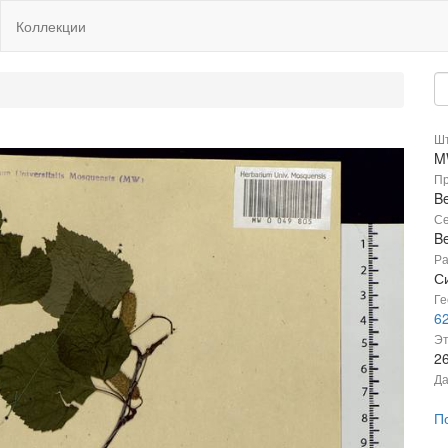
Коллекции
Шт
M
Пр
Be
Се
B
Ра
С
Ге
62
Эт
2
Да
П