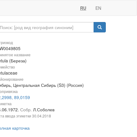
RU
EN
рихкод
W0049805
инятое название
tula (Береза)
мейство
etulaceae
йонирование
ибирь, Центральная Сибирь (S3) (Россия)
опривязка
,2998, 89,0159
икетка
6.06.1972.
Собр.
Л.Соболев
та ввода этикетки
30.04.2018
олная карточка