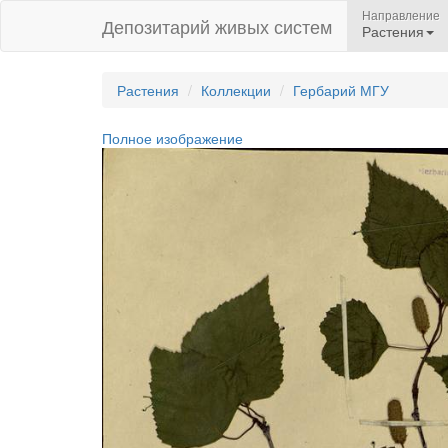
Направление
Депозитарий живых систем
Растения
Растения
Коллекции
Гербарий МГУ
Полное изображение