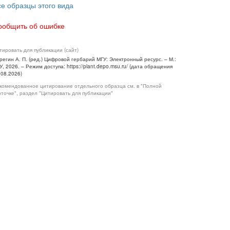
се образцы этого вида
ообщить об ошибке
тировать для публикации (сайт)
регин А. П. (ред.) Цифровой гербарий МГУ: Электронный ресурс. – М.:
У, 2026. – Режим доступа: https://plant.depo.msu.ru/ (дата обращения
.08.2026)
комендованное цитирование отдельного образца см. в "Полной
рточке", раздел "Цитировать для публикации"