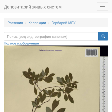
Депозитарий живых систем
Навиг
Растения
Коллекции
Гербарий МГУ
Полное изображение