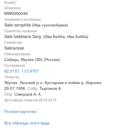
Russia".
Штрихкод
MW0050049
Название в коллекции
Salix xerophila (Ива сухолюбивая)
Принятое название
Salix bebbiana Sarg. (Ива Бебба, Ива Бэбба)
Семейство
Salicaceae
Районирование
Сибирь, Якутия (S5) (Россия)
Геопривязка
62,5157, 113,9707
Этикетка
Якутия. Ленский р-н. Кустарник в пойме р. Иэрэлех
29.07.1956.
Собр.
Тыртиков А.
Опр.
Скворцов А. К.
Дата ввода этикетки
28.03.2019
Полная карточка
Все образцы этого вида