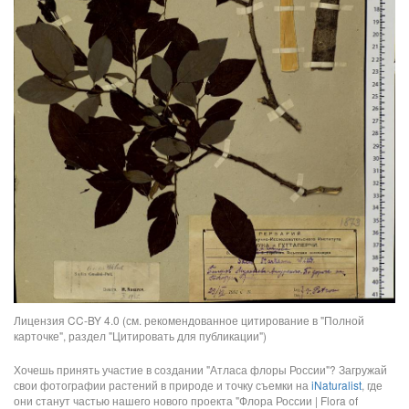
Лицензия CC-BY 4.0 (см. рекомендованное цитирование в "Полной
карточке", раздел "Цитировать для публикации")
Хочешь принять участие в создании "Атласа флоры России"? Загружай
свои фотографии растений в природе и точку съемки на
iNaturalist
, где
они станут частью нашего нового проекта "Флора России | Flora of