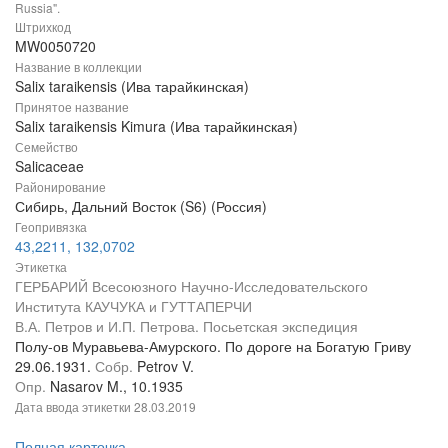
Russia".
Штрихкод
MW0050720
Название в коллекции
Salix taraikensis (Ива тарайкинская)
Принятое название
Salix taraikensis Kimura (Ива тарайкинская)
Семейство
Salicaceae
Районирование
Сибирь, Дальний Восток (S6) (Россия)
Геопривязка
43,2211, 132,0702
Этикетка
ГЕРБАРИЙ Всесоюзного Научно-Исследовательского
Института КАУЧУКА и ГУТТАПЕРЧИ
В.А. Петров и И.П. Петрова. Посьетская экспедиция
Полу-ов Муравьева-Амурского. По дороге на Богатую Гриву
29.06.1931.
Собр.
Petrov V.
Опр.
Nasarov M., 10.1935
Дата ввода этикетки
28.03.2019
Полная карточка