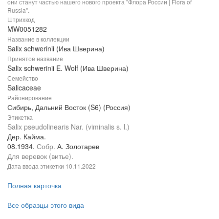
они станут частью нашего нового проекта "Флора России | Flora of
Russia".
Штрихкод
MW0051282
Название в коллекции
Salix schwerinii (Ива Шверина)
Принятое название
Salix schwerinii E. Wolf (Ива Шверина)
Семейство
Salicaceae
Районирование
Сибирь, Дальний Восток (S6) (Россия)
Этикетка
Salix pseudolinearis Nar. (viminalis s. l.)
Дер. Кайма.
08.1934.
Собр.
А. Золотарев
Для веревок (витье).
Дата ввода этикетки
10.11.2022
Полная карточка
Все образцы этого вида