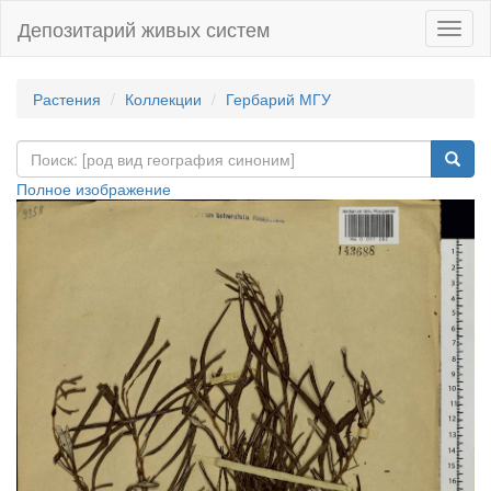
Депозитарий живых систем
Навиг
Растения
Коллекции
Гербарий МГУ
Полное изображение