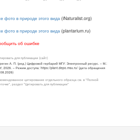
се фото в природе этого вида
(iNaturalist.org)
се фото в природе этого вида
(plantarium.ru)
ообщить об ошибке
тировать для публикации (сайт)
регин А. П. (ред.) Цифровой гербарий МГУ: Электронный ресурс. – М.:
У, 2026. – Режим доступа: https://plant.depo.msu.ru/ (дата обращения
.08.2026)
комендованное цитирование отдельного образца см. в "Полной
рточке", раздел "Цитировать для публикации"