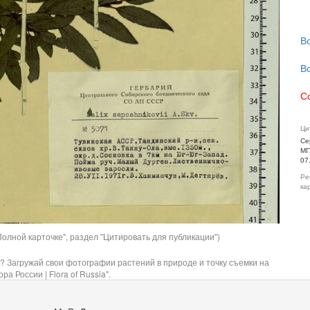
В
В
С
Ци
Се
МГ
07
Ре
ка
олной карточке", раздел "Цитировать для публикации")
? Загружай свои фотографии растений в природе и точку съемки на
ра России | Flora of Russia".