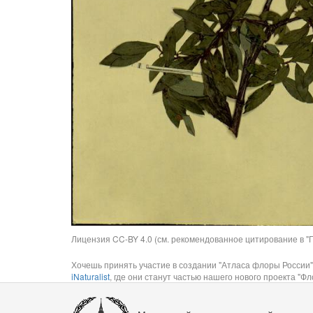
Лицензия CC-BY 4.0 (см. рекомендованное цитирование в "П
Хочешь принять участие в создании "Атласа флоры России"
iNaturalist
, где они станут частью нашего нового проекта "Фло