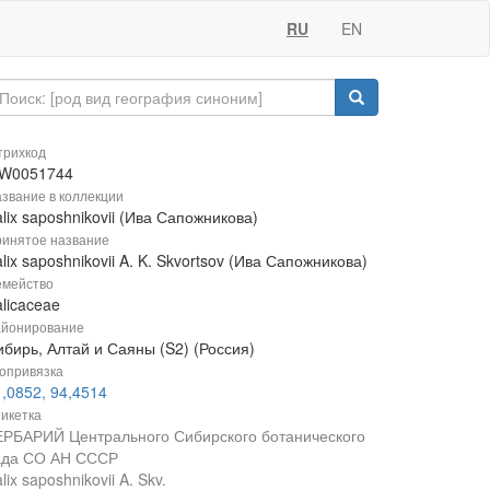
RU
EN
рихкод
W0051744
звание в коллекции
lix saposhnikovii (Ива Сапожникова)
инятое название
lix saposhnikovii A. K. Skvortsov (Ива Сапожникова)
мейство
licaceae
йонирование
ибирь, Алтай и Саяны (S2) (Россия)
опривязка
,0852, 94,4514
икетка
ЕРБАРИЙ Центрального Сибирского ботанического
ада СО АН СССР
lix saposhnikovii A. Skv.