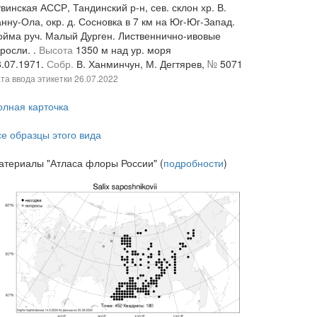
винская АССР, Тандинский р-н, сев. склон хр. В.
нну-Ола, окр. д. Сосновка в 7 км на Юг-Юг-Запад.
ойма руч. Малый Дурген. Лиственнично-ивовые
росли. .
Высота
1350 м над ур. моря
8.07.1971.
Собр.
В. Ханминчун, М. Дегтярев,
№
5071
та ввода этикетки
26.07.2022
олная карточка
се образцы этого вида
атериалы "Атласа флоры России" (
подробности
)