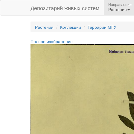
Направление
Депозитарий живых систем
Растения
Растения
Коллекции
Гербарий МГУ
Полное изображение