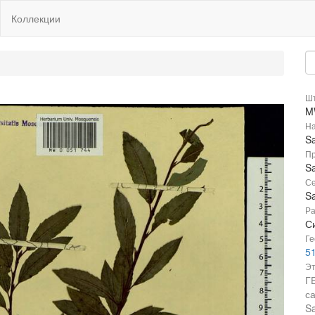
Коллекции
Шт
M
На
Sa
Пр
Sa
Се
Sa
Ра
С
Ге
51
Эт
Г
с
Sa