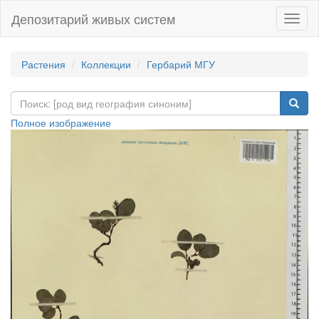
Депозитарий живых систем
Навиг
Растения
Коллекции
Гербарий МГУ
Полное изображение