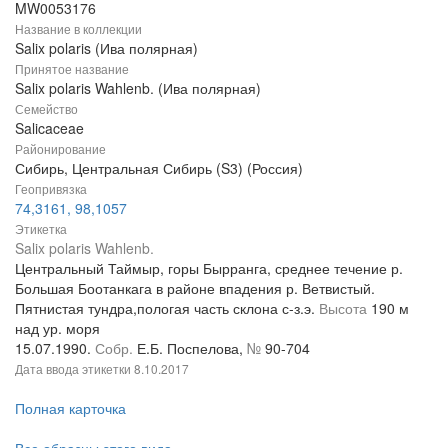
MW0053176
Название в коллекции
Salix polaris (Ива полярная)
Принятое название
Salix polaris Wahlenb. (Ива полярная)
Семейство
Salicaceae
Районирование
Сибирь, Центральная Сибирь (S3) (Россия)
Геопривязка
74,3161, 98,1057
Этикетка
Salix polaris Wahlenb.
Центральный Таймыр, горы Бырранга, среднее течение р.
Большая Боотанкага в районе впадения р. Ветвистый.
Пятнистая тундра,пологая часть склона с-з.э.
Высота
190 м
над ур. моря
15.07.1990.
Собр.
Е.Б. Поспелова,
№
90-704
Дата ввода этикетки
8.10.2017
Полная карточка
Все образцы этого вида