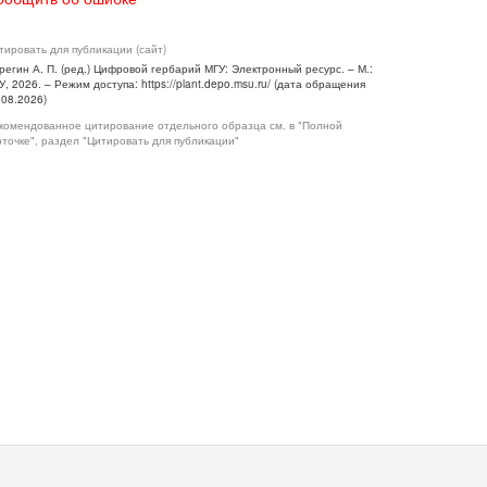
тировать для публикации (сайт)
регин А. П. (ред.) Цифровой гербарий МГУ: Электронный ресурс. – М.:
У, 2026. – Режим доступа: https://plant.depo.msu.ru/ (дата обращения
.08.2026)
комендованное цитирование отдельного образца см. в "Полной
рточке", раздел "Цитировать для публикации"