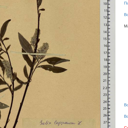
П
В
М
В
В
С