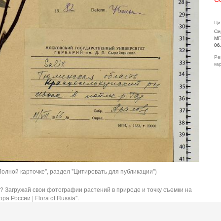
Ци
Се
МГ
06
Ре
ка
олной карточке", раздел "Цитировать для публикации")
? Загружай свои фотографии растений в природе и точку съемки на
ра России | Flora of Russia".