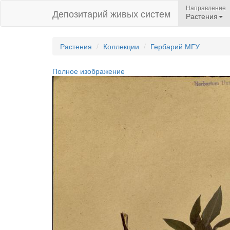
Направление
Депозитарий живых систем
Растения
Растения
Коллекции
Гербарий МГУ
Полное изображение