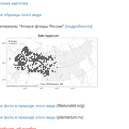
олная карточка
се образцы этого вида
атериалы "Атласа флоры России" (
подробности
)
се фото в природе этого вида
(iNaturalist.org)
се фото в природе этого вида
(plantarium.ru)
ообщить об ошибке