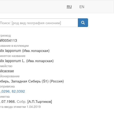
RU
EN
рихкод
W0054113
звание в коллекции
lix lapponum (Ива лопарская)
инятое название
lix lapponum L. (Ива лопарская)
мейство
licaceae
йонирование
ибирь, Западная Сибирь (S1) (Россия)
опривязка
,0296, 82,0392
икетка
1.07.1966.
Собр.
[А.П.Тыртиков]
та ввода этикетки
1.04.2019