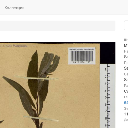
Коллекции
Шт
M
На
Sa
Пр
Sa
Се
Sa
Ра
С
Ге
64
Эт
1
Да