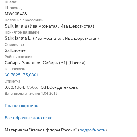
Russia".
Штрихкод
MW0054281
Название в коллекции
Salix lanata (Ива мохнатая, Ива шерстистая)
Принятое название
Salix lanata L. (Ива мохнатая, Ива шерстистая)
Семейство
Salicaceae
Районирование
Сибирь, Западная Сибирь (S1) (Россия)
Геопривязка
66,7825, 75,6361
Этикетка
3.08.1964.
Собр.
Ю.П.Солдатенкова
Дата ввода этикетки
1.04.2019
Полная карточка
Все образцы этого вида
Материалы "Атласа флоры России" (
подробности
)