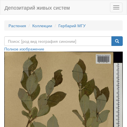
Депозитарий живых систем
Навиг
Растения
Коллекции
Гербарий МГУ
Полное изображение