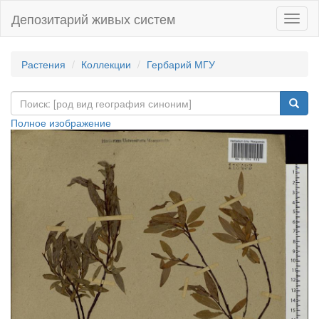
Депозитарий живых систем
Навиг
Растения
Коллекции
Гербарий МГУ
Полное изображение