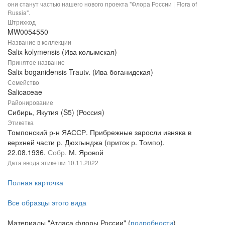
они станут частью нашего нового проекта "Флора России | Flora of
Russia".
Штрихкод
MW0054550
Название в коллекции
Salix kolymensis (Ива колымская)
Принятое название
Salix boganidensis Trautv. (Ива боганидская)
Семейство
Salicaceae
Районирование
Сибирь, Якутия (S5) (Россия)
Этикетка
Томпонский р-н ЯАССР. Прибрежные заросли ивняка в
верхней части р. Дюхгынджа (приток р. Томпо).
22.08.1936.
Собр.
М. Яровой
Дата ввода этикетки
10.11.2022
Полная карточка
Все образцы этого вида
Материалы "Атласа флоры России" (
подробности
)