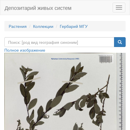
Депозитарий живых систем
Навиг
Растения
Коллекции
Гербарий МГУ
Полное изображение