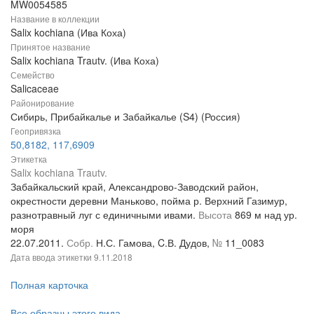
MW0054585
Название в коллекции
Salix kochiana (Ива Коха)
Принятое название
Salix kochiana Trautv. (Ива Коха)
Семейство
Salicaceae
Районирование
Сибирь, Прибайкалье и Забайкалье (S4) (Россия)
Геопривязка
50,8182, 117,6909
Этикетка
Salix kochiana Trautv.
Забайкальский край, Александрово-Заводский район,
окрестности деревни Маньково, пойма р. Верхний Газимур,
разнотравный луг с единичными ивами.
Высота
869 м над ур.
моря
22.07.2011.
Собр.
Н.С. Гамова, C.В. Дудов,
№
11_0083
Дата ввода этикетки
9.11.2018
Полная карточка
Все образцы этого вида