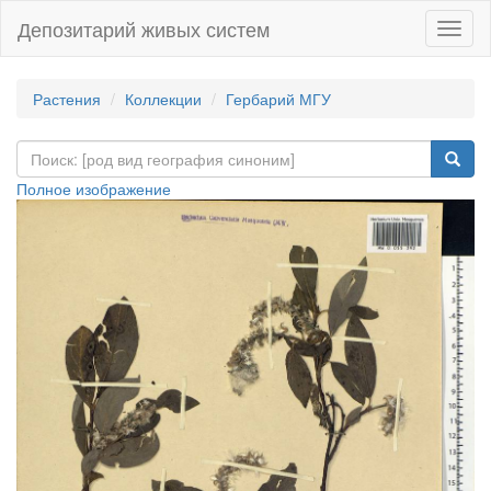
Депозитарий живых систем
Навиг
Растения
Коллекции
Гербарий МГУ
Полное изображение