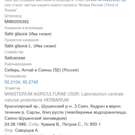
они станут частью нашего нового проекта "Флора России | Flora of
Russia".
Штрихкод
MW0055392
Название в коллекции
Salix glauca (Ива сизая)
Принятое название
Salix glauca L. (Ива сизая)
Семейство
Salicaceae
Районирование
Сибирь, Алтай и Саяны (S2) (Россия)
Геопривязка
52,2104, 92,2742
Этикетка
MINISTERIUM AGRICULTURAE USSR. Laboratorium centrale
naturae protectionis HERBARIUM
Красноярский кр., Шушенский р-н. З Саян. Кедрач в верхн.
течении р. Сарлы, близ русла (левобережье водохранилища,
Саяно-Шушенский заповедник)
24.08.1986.
Собр.
Куваев В., Петров С.,
№
950-1
Опр.
Скворцов А.