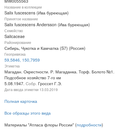
MW0055563
Название в коллекции
Salix fuscescens (Ива буреющая)
Принятое название
Salix fuscescens Andersson (Ива буреющая)
Семейство
Salicaceae
Районирование
Сибирь, Чукотка и Камчатка (S7) (Россия)
Геопривязка
59,5846, 150,7959
Этикетка
Магадан. Окрестности. Р. Магаданка. Торф. Болото №1.
Подсобное хозяйство 7-го км
5.08.1947.
Собр.
Гроссет Г.Э.
Дата ввода этикетки
13.03.2019
Полная карточка
Все образцы этого вида
Материалы "Атласа флоры России" (
подробности
)