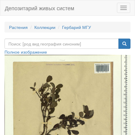
Депозитарий живых систем
Навиг
Растения
Коллекции
Гербарий МГУ
Полное изображение