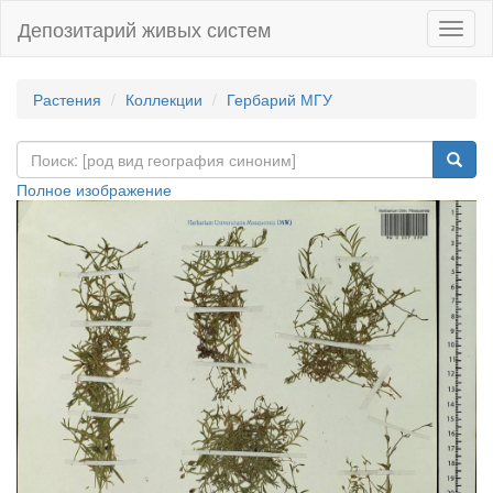
Депозитарий живых систем
Навиг
Растения
Коллекции
Гербарий МГУ
Полное изображение