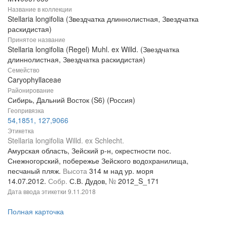
Название в коллекции
Stellaria longifolia (Звездчатка длиннолистная, Звездчатка
раскидистая)
Принятое название
Stellaria longifolia (Regel) Muhl. ex Willd. (Звездчатка
длиннолистная, Звездчатка раскидистая)
Семейство
Caryophyllaceae
Районирование
Сибирь, Дальний Восток (S6) (Россия)
Геопривязка
54,1851, 127,9066
Этикетка
Stellaria longifolia Willd. ex Schlecht.
Амурская область, Зейский р-н, окрестности пос.
Снежногорский, побережье Зейского водохранилища,
песчаный пляж.
Высота
314 м над ур. моря
14.07.2012.
Собр.
С.В. Дудов,
№
2012_S_171
Дата ввода этикетки
9.11.2018
Полная карточка