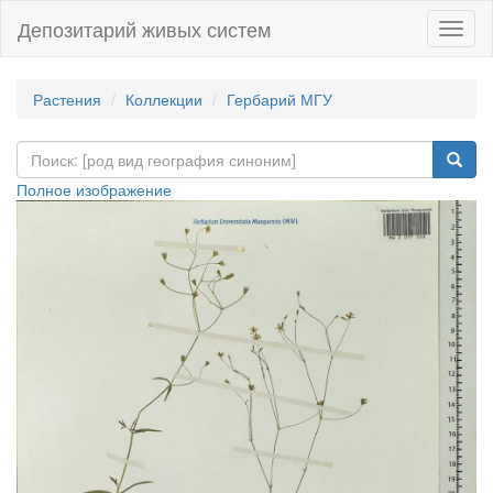
Депозитарий живых систем
Навиг
Растения
Коллекции
Гербарий МГУ
Полное изображение