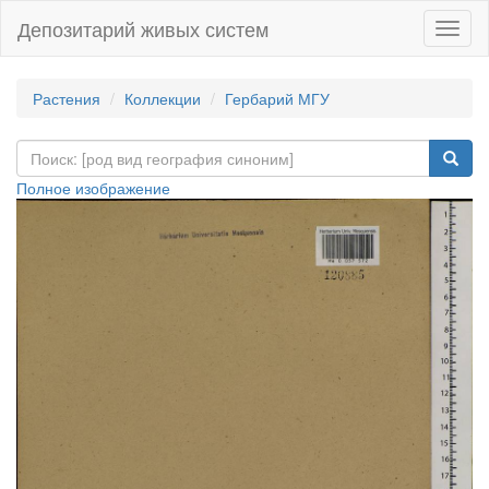
Депозитарий живых систем
Навиг
Растения
Коллекции
Гербарий МГУ
Полное изображение