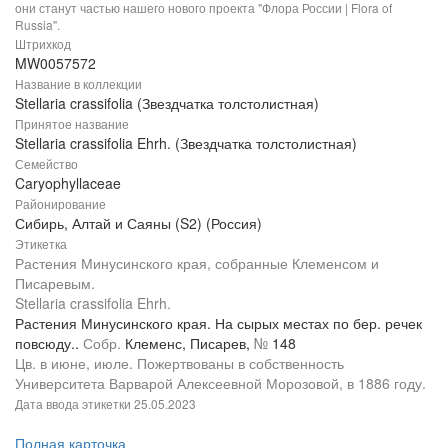
они станут частью нашего нового проекта "Флора России | Flora of
Russia".
Штрихкод
MW0057572
Название в коллекции
Stellaria crassifolia (Звездчатка толстолистная)
Принятое название
Stellaria crassifolia Ehrh. (Звездчатка толстолистная)
Семейство
Caryophyllaceae
Районирование
Сибирь, Алтай и Саяны (S2) (Россия)
Этикетка
Растения Минусинского края, собранные Клеменсом и
Писаревым.
Stellaria crassifolia Ehrh.
Растения Минусинского края. На сырых местах по бер. речек
повсюду..
Собр.
Клеменс, Писарев,
№
148
Цв. в июне, июле. Пожертвованы в собственность
Университета Варварой Алексеевной Морозовой, в 1886 году.
Дата ввода этикетки
25.05.2023
Полная карточка