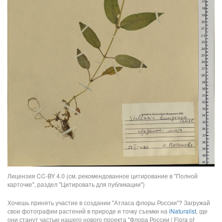
Лицензия CC-BY 4.0 (см. рекомендованное цитирование в "Полной
карточке", раздел "Цитировать для публикации")
Хочешь принять участие в создании "Атласа флоры России"? Загружай
свои фотографии растений в природе и точку съемки на
iNaturalist
, где
они станут частью нашего нового проекта "Флора России | Flora of