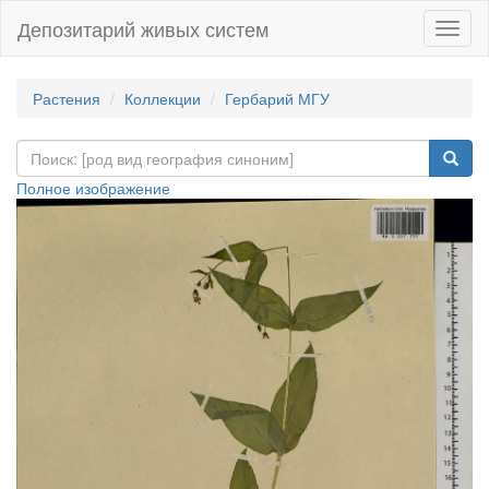
Депозитарий живых систем
Навиг
Растения
Коллекции
Гербарий МГУ
Полное изображение