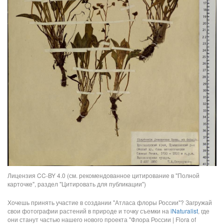
Лицензия CC-BY 4.0 (см. рекомендованное цитирование в "Полной
карточке", раздел "Цитировать для публикации")
Хочешь принять участие в создании "Атласа флоры России"? Загружай
свои фотографии растений в природе и точку съемки на
iNaturalist
, где
они станут частью нашего нового проекта "Флора России | Flora of