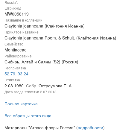
Russia".
Штрихкод
MW0058119
Название в коллекции
Claytonia joanneana (Клайтония Иоанна)
Принятое название
Claytonia joanneana Roem. & Schult. (Клайтония Иоанна)
Семейство
Montiaceae
Районирование
Сибирь, Алтай и Саяны (S2) (Россия)
Геопривязка
52,79, 93,24
Этикетка
2.08.1980.
Собр.
Остроумова Т. А.
Дата ввода этикетки
2.07.2018
Полная карточка
Все образцы этого вида
Материалы "Атласа флоры России" (
подробности
)