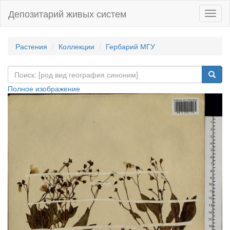
Депозитарий живых систем
Навиг
Растения
Коллекции
Гербарий МГУ
Полное изображение