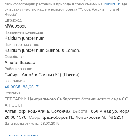
свои фотографии растений в природе и точку съемки на
iNaturalist
, где
они станут частью нашего нового проекта "Флора России | Flora of
Russia".
Штрихкод
MW0058501
Название в коллекции
Kalidium juniperinum
Принятое название
Kalidium juniperinum Sukhor. & Lomon.
Семейство
Amaranthaceae
Районирование
Сибирь, Алтай и Саяны (S2) (Россия)
Геопривязка
49,9965, 88,6617
Этикетка
ГЕРБАРИЙ Центрального Сибирского ботанического сада СО
АН СССР
Алтай, окр. Кош-Агача. Солончак.
Высота
1860 м над ур. моря
28.08.1978.
Собр.
Красноборов И., Ломоносова М.,
№
2251
Дата ввода этикетки
28.03.2019
Полная карточка