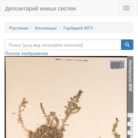
Депозитарий живых систем
Навиг
Растения
Коллекции
Гербарий МГУ
Полное изображение