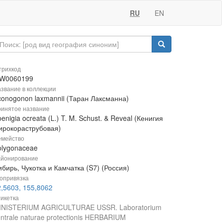
RU
EN
рихкод
W0060199
звание в коллекции
conogonon laxmannii (Таран Лаксманна)
инятое название
enigia ocreata (L.) T. M. Schust. & Reveal (Кенигия
ирокораструбовая)
мейство
olygonaceae
йонирование
бирь, Чукотка и Камчатка (S7) (Россия)
опривязка
2,5603, 155,8062
икетка
INISTERIUM AGRICULTURAE USSR. Laboratorium
ntrale naturae protectionis HERBARIUM