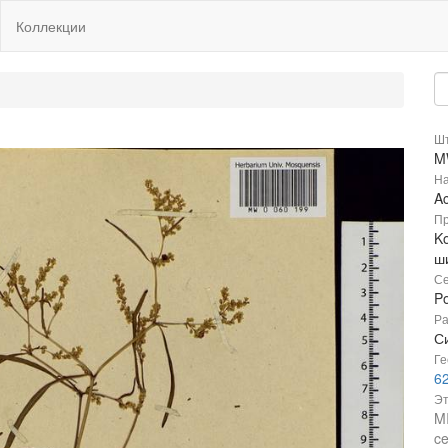
Коллекции
Шт
M
На
A
Пр
Ko
ш
Се
P
Ра
Си
Ге
6
Эт
M
ce