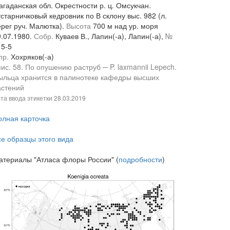
гаданская обл. Окрестности р. ц. Омсукчан.
старничковый кедровник по В склону выс. 982 (л.
ерег руч. Малютка).
Высота
700 м над ур. моря
9.07.1980.
Собр.
Куваев В., Лапин(-а), Лапин(-а),
№
15-5
пр.
Хохряков(-а)
ис. 58. По опушению раструб ─ P. laxmannii Lepech.
ыльца хранится в палинотеке кафедры высших
астений
та ввода этикетки
28.03.2019
олная карточка
се образцы этого вида
атериалы "Атласа флоры России" (
подробности
)