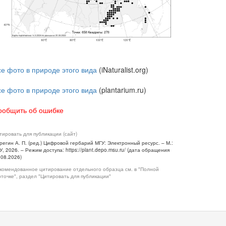
се фото в природе этого вида
(iNaturalist.org)
се фото в природе этого вида
(plantarium.ru)
ообщить об ошибке
тировать для публикации (сайт)
регин А. П. (ред.) Цифровой гербарий МГУ: Электронный ресурс. – М.:
У, 2026. – Режим доступа: https://plant.depo.msu.ru/ (дата обращения
.08.2026)
комендованное цитирование отдельного образца см. в "Полной
рточке", раздел "Цитировать для публикации"