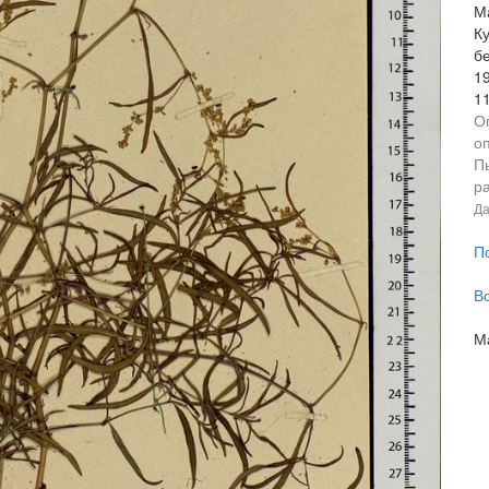
Ма
Ку
б
1
1
О
оп
П
р
Да
П
В
М