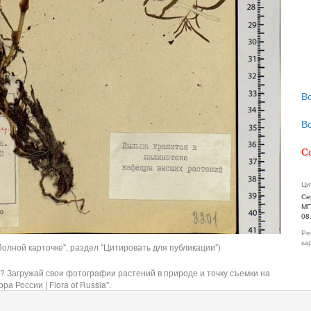
В
В
С
Ци
Се
МГ
08
Ре
ка
олной карточке", раздел "Цитировать для публикации")
? Загружай свои фотографии растений в природе и точку съемки на
ра России | Flora of Russia".