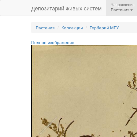
Направление
Депозитарий живых систем
Растения
Растения
Коллекции
Гербарий МГУ
Полное изображение