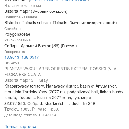
Название в коллекции
Bistorta major (Змеевик большой)
Принятое название
Bistorta officinalis subsp. officinalis (Змеевик лекарственный)
Семейство
Polygonaceae
Районирование
Сибирь, Дальний Восток (S6) (Россия)
Геопривязка
48,9013, 138,0547
Этикетка
PLANTAE VASCULARES ORIENTIS EXTREMI ROSSICI (VLA)
FLORA EXSICCATA
Bistorta major S.F. Gray.
Khabarovskiy territory, Nanayskiy district, basin of Anyuy river,
mountain Tardoky-Yany (2077 m), podgoltzovyj belt, lichen-bushy
tundra, frequent..
Высота
2077 м над ур. моря
22.07.1983.
Собр.
S. Kharkevich, T. Buch,
№
249
Tzvelev, 1989, Pl. Vasc., 4:59.
Дата ввода этикетки
18.04.2024
Полная карточка