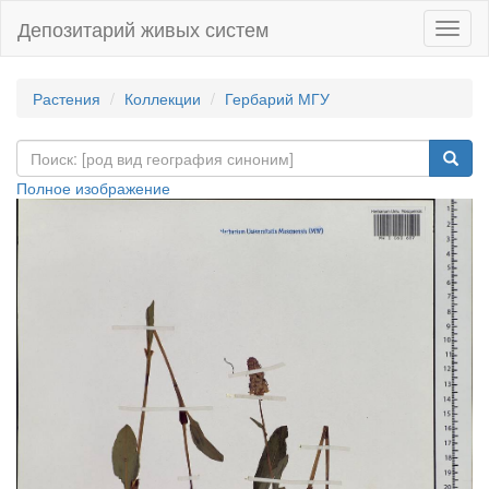
Депозитарий живых систем
Навиг
Растения
Коллекции
Гербарий МГУ
Полное изображение